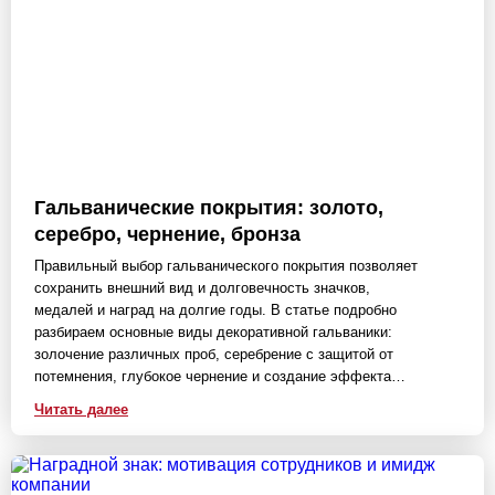
Гальванические покрытия: золото,
серебро, чернение, бронза
Правильный выбор гальванического покрытия позволяет
сохранить внешний вид и долговечность значков,
медалей и наград на долгие годы. В статье подробно
разбираем основные виды декоративной гальваники:
золочение различных проб, серебрение с защитой от
потемнения, глубокое чернение и создание эффекта
античной бронзы. Вы узнаете о тонкостях процесса
Читать далее
электролиза, сравните износостойкость разных типов
покрытий и получите практические советы по уходу за
металлическими изделиями, чтобы защитить их от
коррозии и механических повреждений.