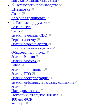
Награды к Памятным датам
Технологии производства
Штамповка
Литье
Лазерная гравировка
Готовая продукция
ГАИ 90 лет
9 мая
Значки и медали СВО
Гербы на стену
Значки гербы и флаги
Корпоративные подарки
Образование и наука
Значки Россия
Значки Москва
ВФМ
Значки спортивные
Значки ГТО
Значки госкорпораций
Значки нефтяных и газовых компаний
Значки
Нагрудные знаки
Пограничная служба 100 лет
100 лет ФСБ
Жетоны