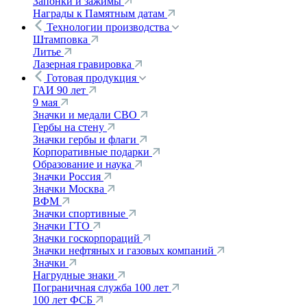
Запонки и зажимы
Награды к Памятным датам
Технологии производства
Штамповка
Литье
Лазерная гравировка
Готовая продукция
ГАИ 90 лет
9 мая
Значки и медали СВО
Гербы на стену
Значки гербы и флаги
Корпоративные подарки
Образование и наука
Значки Россия
Значки Москва
ВФМ
Значки спортивные
Значки ГТО
Значки госкорпораций
Значки нефтяных и газовых компаний
Значки
Нагрудные знаки
Пограничная служба 100 лет
100 лет ФСБ