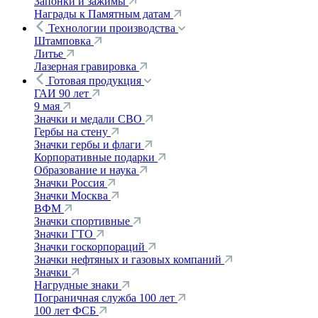
Запонки и зажимы
Награды к Памятным датам
Технологии производства
Штамповка
Литье
Лазерная гравировка
Готовая продукция
ГАИ 90 лет
9 мая
Значки и медали СВО
Гербы на стену
Значки гербы и флаги
Корпоративные подарки
Образование и наука
Значки Россия
Значки Москва
ВФМ
Значки спортивные
Значки ГТО
Значки госкорпораций
Значки нефтяных и газовых компаний
Значки
Нагрудные знаки
Пограничная служба 100 лет
100 лет ФСБ