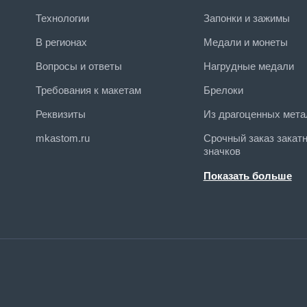
Технологии
Запонки и зажимы
В регионах
Медали и монеты
Вопросы и ответы
Нагрудные медали
Требования к макетам
Брелоки
Реквизиты
Из драгоценных мета
mkastom.ru
Срочный заказ закат
значков
Подарки
Показать больше
Упаковка, футляры
Награды к Памятным