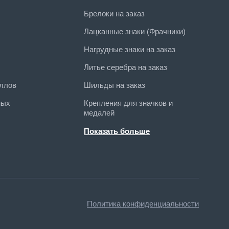
Брелоки на заказ
Лацканные знаки (Фрачники)
Нагрудные знаки на заказ
Литье серебра на заказ
ллов
Шильды на заказ
ных
Крепления для значков и
медалей
Ордена на заказ
Показать больше
Плакетки на заказ
 датам
Литье латуни на заказ
Значки на заказ с логотипом
Запонки на заказ
Политика конфиденциальности
Жетоны на заказ