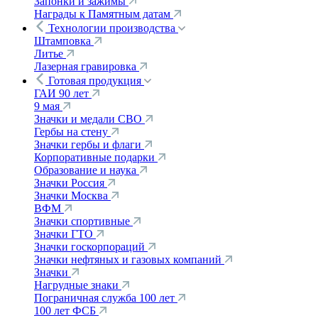
Запонки и зажимы
Награды к Памятным датам
Технологии производства
Штамповка
Литье
Лазерная гравировка
Готовая продукция
ГАИ 90 лет
9 мая
Значки и медали СВО
Гербы на стену
Значки гербы и флаги
Корпоративные подарки
Образование и наука
Значки Россия
Значки Москва
ВФМ
Значки спортивные
Значки ГТО
Значки госкорпораций
Значки нефтяных и газовых компаний
Значки
Нагрудные знаки
Пограничная служба 100 лет
100 лет ФСБ