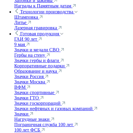
Запонки и зажимы
Награды к Памятным датам
Технологии производства
Штамповка
Литье
Лазерная гравировка
Готовая продукция
ГАИ 90 лет
9 мая
Значки и медали СВО
Гербы на стену
Значки гербы и флаги
Корпоративные подарки
Образование и наука
Значки Россия
Значки Москва
ВФМ
Значки спортивные
Значки ГТО
Значки госкорпораций
Значки нефтяных и газовых компаний
Значки
Нагрудные знаки
Пограничная служба 100 лет
100 лет ФСБ