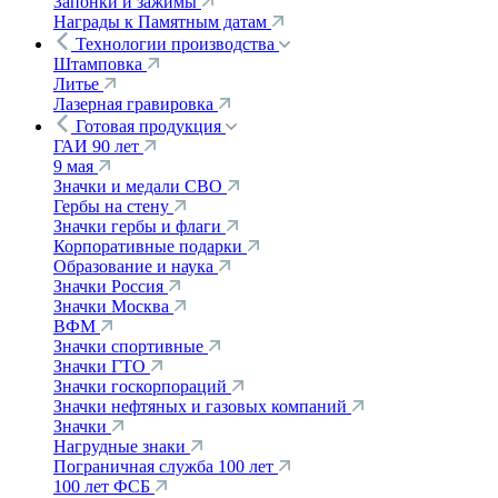
Запонки и зажимы
Награды к Памятным датам
Технологии производства
Штамповка
Литье
Лазерная гравировка
Готовая продукция
ГАИ 90 лет
9 мая
Значки и медали СВО
Гербы на стену
Значки гербы и флаги
Корпоративные подарки
Образование и наука
Значки Россия
Значки Москва
ВФМ
Значки спортивные
Значки ГТО
Значки госкорпораций
Значки нефтяных и газовых компаний
Значки
Нагрудные знаки
Пограничная служба 100 лет
100 лет ФСБ