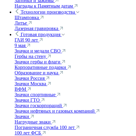
Запонки и зажимы
Награды к Памятным датам
Технологии производства
Штамповка
Литье
Лазерная гравировка
Готовая продукция
ГАИ 90 лет
9 мая
Значки и медали СВО
Гербы на стену
Значки гербы и флаги
Корпоративные подарки
Образование и наука
Значки Россия
Значки Москва
ВФМ
Значки спортивные
Значки ГТО
Значки госкорпораций
Значки нефтяных и газовых компаний
Значки
Нагрудные знаки
Пограничная служба 100 лет
100 лет ФСБ