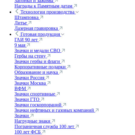
Запонки и зажимы
Награды к Памятным датам
Технологии производства
Штамповка
Литье
Лазерная гравировка
Готовая продукция
ГАИ 90 лет
9 мая
Значки и медали СВО
Гербы на стену
Значки гербы и флаги
Корпоративные подарки
Образование и наука
Значки Россия
Значки Москва
ВФМ
Значки спортивные
Значки ГТО
Значки госкорпораций
Значки нефтяных и газовых компаний
Значки
Нагрудные знаки
Пограничная служба 100 лет
100 лет ФСБ