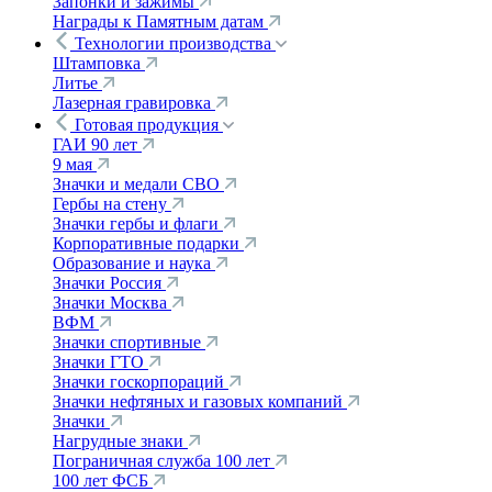
Запонки и зажимы
Награды к Памятным датам
Технологии производства
Штамповка
Литье
Лазерная гравировка
Готовая продукция
ГАИ 90 лет
9 мая
Значки и медали СВО
Гербы на стену
Значки гербы и флаги
Корпоративные подарки
Образование и наука
Значки Россия
Значки Москва
ВФМ
Значки спортивные
Значки ГТО
Значки госкорпораций
Значки нефтяных и газовых компаний
Значки
Нагрудные знаки
Пограничная служба 100 лет
100 лет ФСБ