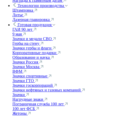
Награды к Памятным датам
Технологии производства
Штамповка
Литье
Лазерная гравировка
Готовая продукция
ГАИ 90 лет
9 мая
Значки и медали СВО
Гербы на стену
Значки гербы и флаги
Корпоративные подарки
Образование и наука
Значки Россия
Значки Москва
ВФМ
Значки спортивные
Значки ГТО
Значки госкорпораций
Значки нефтяных и газовых компаний
Значки
Нагрудные знаки
Пограничная служба 100 лет
100 лет ФСБ
Жетоны