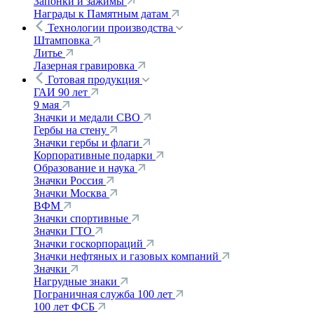
Запонки и зажимы
Награды к Памятным датам
Технологии производства
Штамповка
Литье
Лазерная гравировка
Готовая продукция
ГАИ 90 лет
9 мая
Значки и медали СВО
Гербы на стену
Значки гербы и флаги
Корпоративные подарки
Образование и наука
Значки Россия
Значки Москва
ВФМ
Значки спортивные
Значки ГТО
Значки госкорпораций
Значки нефтяных и газовых компаний
Значки
Нагрудные знаки
Пограничная служба 100 лет
100 лет ФСБ