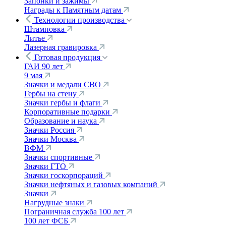
Запонки и зажимы
Награды к Памятным датам
Технологии производства
Штамповка
Литье
Лазерная гравировка
Готовая продукция
ГАИ 90 лет
9 мая
Значки и медали СВО
Гербы на стену
Значки гербы и флаги
Корпоративные подарки
Образование и наука
Значки Россия
Значки Москва
ВФМ
Значки спортивные
Значки ГТО
Значки госкорпораций
Значки нефтяных и газовых компаний
Значки
Нагрудные знаки
Пограничная служба 100 лет
100 лет ФСБ