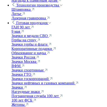
Награды к Памятным датам
Технологии производства
Штамповка
Литье
Лазерная гравировка
Готовая продукция
ГАИ 90 лет
9 мая
Значки и медали СВО
Гербы на стену
Значки гербы и флаги
Корпоративные подарки
Образование и наука
Значки Россия
Значки Москва
ВФМ
Значки спортивные
Значки ГТО
Значки госкорпораций
Значки нефтяных и газовых компаний
Значки
Нагрудные знаки
Пограничная служба 100 лет
100 лет ФСБ
Жетоны