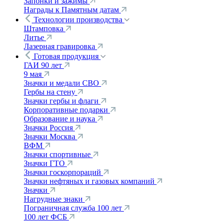
Запонки и зажимы
Награды к Памятным датам
Технологии производства
Штамповка
Литье
Лазерная гравировка
Готовая продукция
ГАИ 90 лет
9 мая
Значки и медали СВО
Гербы на стену
Значки гербы и флаги
Корпоративные подарки
Образование и наука
Значки Россия
Значки Москва
ВФМ
Значки спортивные
Значки ГТО
Значки госкорпораций
Значки нефтяных и газовых компаний
Значки
Нагрудные знаки
Пограничная служба 100 лет
100 лет ФСБ