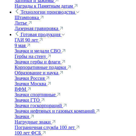
Запонки и зажимы
Награды к Памятным датам
Технологии производства
Штамповка
Литье
Лазерная гравировка
Готовая продукция
ГАИ 90 лет
9 мая
Значки и медали СВО
Гербы на стену
Значки гербы и флаги
Корпоративные подарки
Образование и наука
Значки Россия
Значки Москва
ВФМ
Значки спортивные
Значки ГТО
Значки госкорпораций
Значки нефтяных и газовых компаний
Значки
Нагрудные знаки
Пограничная служба 100 лет
100 лет ФСБ