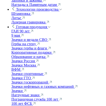
Запонки и зажимы
Награды к Памятным датам
Технологии производства
Штамповка
Литье
Лазерная гравировка
Готовая продукция
ГАИ 90 лет
9 мая
Значки и медали СВО
Гербы на стену
Значки гербы и флаги
Корпоративные подарки
Образование и наука
Значки Россия
Значки Москва
ВФМ
Значки спортивные
Значки ГТО
Значки госкорпораций
Значки нефтяных и газовых компаний
Значки
Нагрудные знаки
Пограничная служба 100 лет
100 лет ФСБ