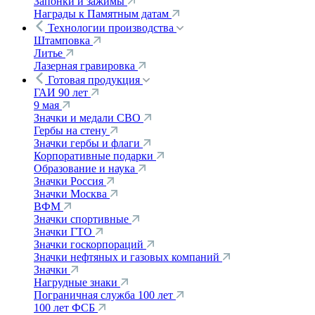
Запонки и зажимы
Награды к Памятным датам
Технологии производства
Штамповка
Литье
Лазерная гравировка
Готовая продукция
ГАИ 90 лет
9 мая
Значки и медали СВО
Гербы на стену
Значки гербы и флаги
Корпоративные подарки
Образование и наука
Значки Россия
Значки Москва
ВФМ
Значки спортивные
Значки ГТО
Значки госкорпораций
Значки нефтяных и газовых компаний
Значки
Нагрудные знаки
Пограничная служба 100 лет
100 лет ФСБ