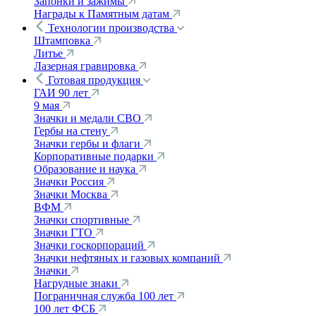
Запонки и зажимы
Награды к Памятным датам
Технологии производства
Штамповка
Литье
Лазерная гравировка
Готовая продукция
ГАИ 90 лет
9 мая
Значки и медали СВО
Гербы на стену
Значки гербы и флаги
Корпоративные подарки
Образование и наука
Значки Россия
Значки Москва
ВФМ
Значки спортивные
Значки ГТО
Значки госкорпораций
Значки нефтяных и газовых компаний
Значки
Нагрудные знаки
Пограничная служба 100 лет
100 лет ФСБ