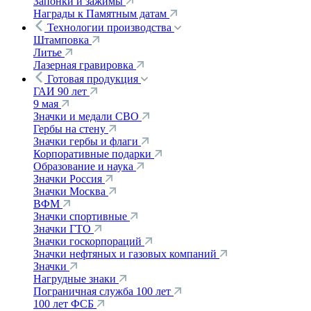
Запонки и зажимы
Награды к Памятным датам
Технологии производства
Штамповка
Литье
Лазерная гравировка
Готовая продукция
ГАИ 90 лет
9 мая
Значки и медали СВО
Гербы на стену
Значки гербы и флаги
Корпоративные подарки
Образование и наука
Значки Россия
Значки Москва
ВФМ
Значки спортивные
Значки ГТО
Значки госкорпораций
Значки нефтяных и газовых компаний
Значки
Нагрудные знаки
Пограничная служба 100 лет
100 лет ФСБ