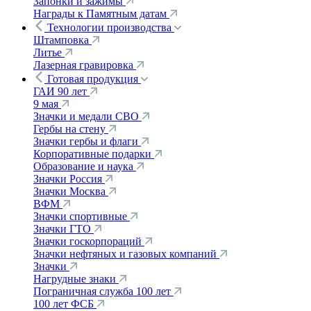
Запонки и зажимы
Награды к Памятным датам
Технологии производства
Штамповка
Литье
Лазерная гравировка
Готовая продукция
ГАИ 90 лет
9 мая
Значки и медали СВО
Гербы на стену
Значки гербы и флаги
Корпоративные подарки
Образование и наука
Значки Россия
Значки Москва
ВФМ
Значки спортивные
Значки ГТО
Значки госкорпораций
Значки нефтяных и газовых компаний
Значки
Нагрудные знаки
Пограничная служба 100 лет
100 лет ФСБ