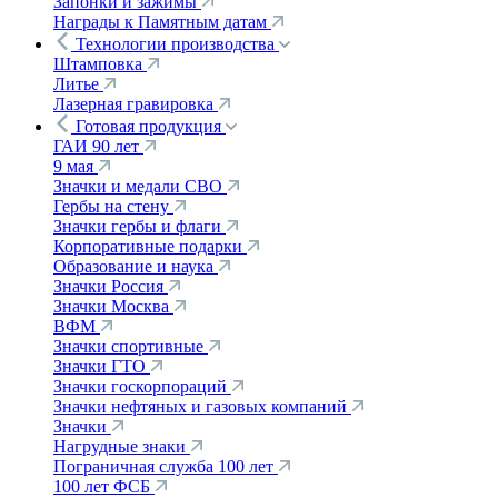
Запонки и зажимы
Награды к Памятным датам
Технологии производства
Штамповка
Литье
Лазерная гравировка
Готовая продукция
ГАИ 90 лет
9 мая
Значки и медали СВО
Гербы на стену
Значки гербы и флаги
Корпоративные подарки
Образование и наука
Значки Россия
Значки Москва
ВФМ
Значки спортивные
Значки ГТО
Значки госкорпораций
Значки нефтяных и газовых компаний
Значки
Нагрудные знаки
Пограничная служба 100 лет
100 лет ФСБ