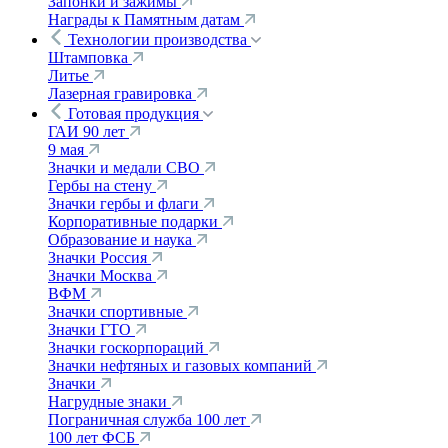
Запонки и зажимы
Награды к Памятным датам
Технологии производства
Штамповка
Литье
Лазерная гравировка
Готовая продукция
ГАИ 90 лет
9 мая
Значки и медали СВО
Гербы на стену
Значки гербы и флаги
Корпоративные подарки
Образование и наука
Значки Россия
Значки Москва
ВФМ
Значки спортивные
Значки ГТО
Значки госкорпораций
Значки нефтяных и газовых компаний
Значки
Нагрудные знаки
Пограничная служба 100 лет
100 лет ФСБ