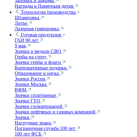
Запонки и зажимы
Награды к Памятным датам
Технологии производства
Штамповка
Литье
Лазерная гравировка
Готовая продукция
ГАИ 90 лет
9 мая
Значки и медали СВО
Гербы на стену
Значки гербы и флаги
Корпоративные подарки
Образование и наука
Значки Россия
Значки Москва
ВФМ
Значки спортивные
Значки ГТО
Значки госкорпораций
Значки нефтяных и газовых компаний
Значки
Нагрудные знаки
Пограничная служба 100 лет
100 лет ФСБ