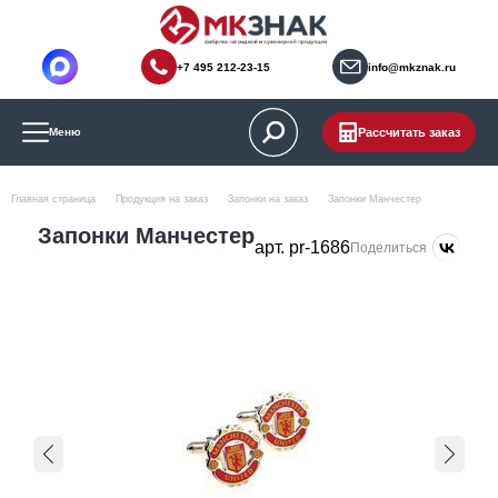
+7 495 212-23-15
info@mkznak.ru
Рассчитать заказ
Меню
Главная страница
Продукция на заказ
Запонки на заказ
Запонки Манчестер
Запонки Манчестер
арт. pr-1686
Поделиться