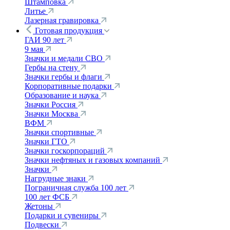
Штамповка
Литье
Лазерная гравировка
Готовая продукция
ГАИ 90 лет
9 мая
Значки и медали СВО
Гербы на стену
Значки гербы и флаги
Корпоративные подарки
Образование и наука
Значки Россия
Значки Москва
ВФМ
Значки спортивные
Значки ГТО
Значки госкорпораций
Значки нефтяных и газовых компаний
Значки
Нагрудные знаки
Пограничная служба 100 лет
100 лет ФСБ
Жетоны
Подарки и сувениры
Подвески