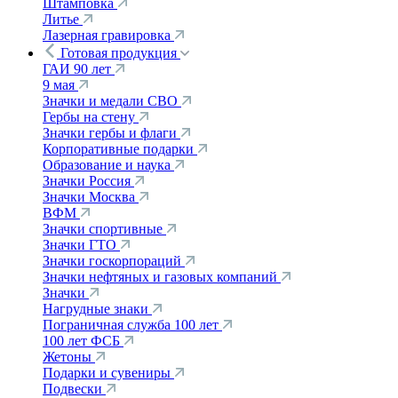
Штамповка
Литье
Лазерная гравировка
Готовая продукция
ГАИ 90 лет
9 мая
Значки и медали СВО
Гербы на стену
Значки гербы и флаги
Корпоративные подарки
Образование и наука
Значки Россия
Значки Москва
ВФМ
Значки спортивные
Значки ГТО
Значки госкорпораций
Значки нефтяных и газовых компаний
Значки
Нагрудные знаки
Пограничная служба 100 лет
100 лет ФСБ
Жетоны
Подарки и сувениры
Подвески