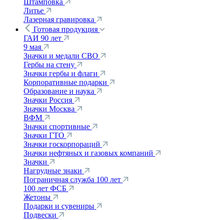
Штамповка
Литье
Лазерная гравировка
Готовая продукция
ГАИ 90 лет
9 мая
Значки и медали СВО
Гербы на стену
Значки гербы и флаги
Корпоративные подарки
Образование и наука
Значки Россия
Значки Москва
ВФМ
Значки спортивные
Значки ГТО
Значки госкорпораций
Значки нефтяных и газовых компаний
Значки
Нагрудные знаки
Пограничная служба 100 лет
100 лет ФСБ
Жетоны
Подарки и сувениры
Подвески