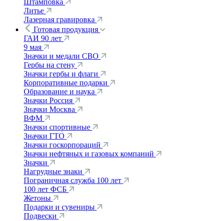
Штамповка
Литье
Лазерная гравировка
Готовая продукция
ГАИ 90 лет
9 мая
Значки и медали СВО
Гербы на стену
Значки гербы и флаги
Корпоративные подарки
Образование и наука
Значки Россия
Значки Москва
ВФМ
Значки спортивные
Значки ГТО
Значки госкорпораций
Значки нефтяных и газовых компаний
Значки
Нагрудные знаки
Пограничная служба 100 лет
100 лет ФСБ
Жетоны
Подарки и сувениры
Подвески