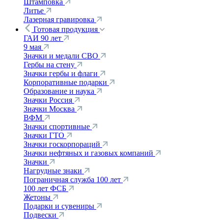
Штамповка
Литье
Лазерная гравировка
Готовая продукция
ГАИ 90 лет
9 мая
Значки и медали СВО
Гербы на стену
Значки гербы и флаги
Корпоративные подарки
Образование и наука
Значки Россия
Значки Москва
ВФМ
Значки спортивные
Значки ГТО
Значки госкорпораций
Значки нефтяных и газовых компаний
Значки
Нагрудные знаки
Пограничная служба 100 лет
100 лет ФСБ
Жетоны
Подарки и сувениры
Подвески