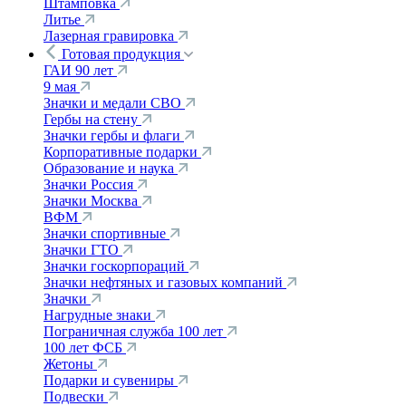
Штамповка
Литье
Лазерная гравировка
Готовая продукция
ГАИ 90 лет
9 мая
Значки и медали СВО
Гербы на стену
Значки гербы и флаги
Корпоративные подарки
Образование и наука
Значки Россия
Значки Москва
ВФМ
Значки спортивные
Значки ГТО
Значки госкорпораций
Значки нефтяных и газовых компаний
Значки
Нагрудные знаки
Пограничная служба 100 лет
100 лет ФСБ
Жетоны
Подарки и сувениры
Подвески