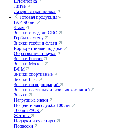
Штамповка
Литье
Лазерная гравировка
Готовая продукция
ГАИ 90 лет
9 мая
Значки и медали СВО
Гербы на стену
Значки гербы и флаги
Корпоративные подарки
Образование и наука
Значки Россия
Значки Москва
ВФМ
Значки спортивные
Значки ГТО
Значки госкорпораций
Значки нефтяных и газовых компаний
Значки
Нагрудные знаки
Пограничная служба 100 лет
100 лет ФСБ
Жетоны
Подарки и сувениры
Подвески