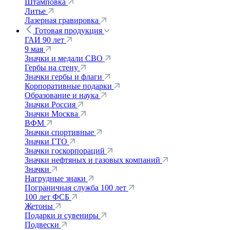
Штамповка
Литье
Лазерная гравировка
Готовая продукция
ГАИ 90 лет
9 мая
Значки и медали СВО
Гербы на стену
Значки гербы и флаги
Корпоративные подарки
Образование и наука
Значки Россия
Значки Москва
ВФМ
Значки спортивные
Значки ГТО
Значки госкорпораций
Значки нефтяных и газовых компаний
Значки
Нагрудные знаки
Пограничная служба 100 лет
100 лет ФСБ
Жетоны
Подарки и сувениры
Подвески