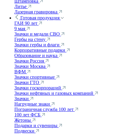
Штамповка
Литье
Лазерная гравировка
Готовая продукция
ГАИ 90 лет
9 мая
Значки и медали СВО
Гербы на стену
Значки гербы и флаги
Корпоративные подарки
Образование и наука
Значки Россия
Значки Москва
ВФМ
Значки спортивные
Значки ГТО
Значки госкорпораций
Значки нефтяных и газовых компаний
Значки
Нагрудные знаки
Пограничная служба 100 лет
100 лет ФСБ
Жетоны
Подарки и сувениры
Подвески