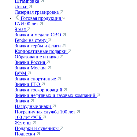
Штамповка
Литье
Лазерная гравировка
Готовая продукция
ГАИ 90 лет
9 мая
Значки и медали СВО
Гербы на стену
Значки гербы и флаги
Корпоративные подарки
Образование и наука
Значки Россия
Значки Москва
ВФМ
Значки спортивные
Значки ГТО
Значки госкорпораций
Значки нефтяных и газовых компаний
Значки
Нагрудные знаки
Пограничная служба 100 лет
100 лет ФСБ
Жетоны
Подарки и сувениры
Подвески