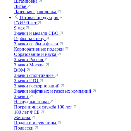
Штамповка
Литье
Лазерная гравировка
Готовая продукция
ГАИ 90 лет
9 мая
Значки и медали СВО
Гербы на стену
Значки гербы и флаги
Корпоративные подарки
Образование и наука
Значки Россия
Значки Москва
ВФМ
Значки спортивные
Значки ГТО
Значки госкорпораций
Значки нефтяных и газовых компаний
Значки
Нагрудные знаки
Пограничная служба 100 лет
100 лет ФСБ
Жетоны
Подарки и сувениры
Подвески