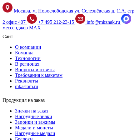
Москва, м. Новослободская ул. Селезнёвская д. 11А, стр.
2 офис 407
+7 495 212-23-15
info@mkznak.ru
мессенджер MAX
Сайт
О компании
Команда
Технологии
В регионах
Вопросы и ответы
Требования к макетам
Реквизиты
mkastom.ru
Продукция на заказ
Значки на заказ
Нагрудные знаки
Запонки и зажимы
Медали и монеты
Нагрудные медали
Брелоки