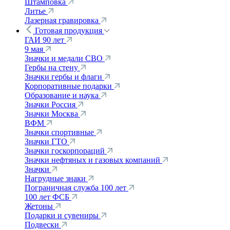
Штамповка
Литье
Лазерная гравировка
Готовая продукция
ГАИ 90 лет
9 мая
Значки и медали СВО
Гербы на стену
Значки гербы и флаги
Корпоративные подарки
Образование и наука
Значки Россия
Значки Москва
ВФМ
Значки спортивные
Значки ГТО
Значки госкорпораций
Значки нефтяных и газовых компаний
Значки
Нагрудные знаки
Пограничная служба 100 лет
100 лет ФСБ
Жетоны
Подарки и сувениры
Подвески