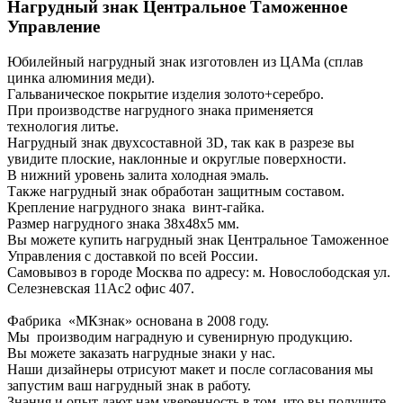
Нагрудный знак Центральное Таможенное
Управление
Юбилейный нагрудный знак изготовлен из ЦАМа (сплав
цинка алюминия меди).
Гальваническое покрытие изделия золото+серебро.
При производстве нагрудного знака применяется
технология литье.
Нагрудный знак двухсоставной 3D, так как в разрезе вы
увидите плоские, наклонные и округлые поверхности.
В нижний уровень залита холодная эмаль.
Также нагрудный знак обработан защитным составом.
Крепление нагрудного знака винт-гайка.
Размер нагрудного знака 38х48х5 мм.
Вы можете купить нагрудный знак Центральное Таможенное
Управления с доставкой по всей России.
Самовывоз в городе Москва по адресу: м. Новослободская ул.
Селезневская 11Ас2 офис 407.
Фабрика «МКзнак» основана в 2008 году.
Мы производим наградную и сувенирную продукцию.
Вы можете заказать нагрудные знаки у нас.
Наши дизайнеры отрисуют макет и после согласования мы
запустим ваш нагрудный знак в работу.
Знания и опыт дают нам уверенность в том, что вы получите