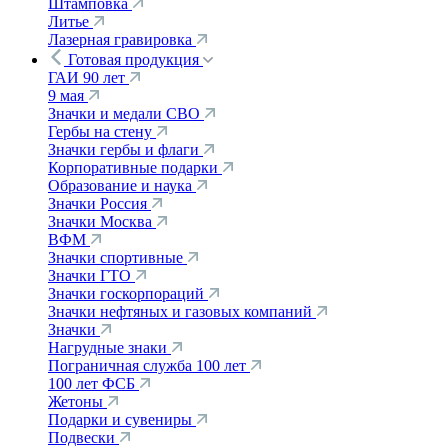
Штамповка
Литье
Лазерная гравировка
Готовая продукция
ГАИ 90 лет
9 мая
Значки и медали СВО
Гербы на стену
Значки гербы и флаги
Корпоративные подарки
Образование и наука
Значки Россия
Значки Москва
ВФМ
Значки спортивные
Значки ГТО
Значки госкорпораций
Значки нефтяных и газовых компаний
Значки
Нагрудные знаки
Пограничная служба 100 лет
100 лет ФСБ
Жетоны
Подарки и сувениры
Подвески