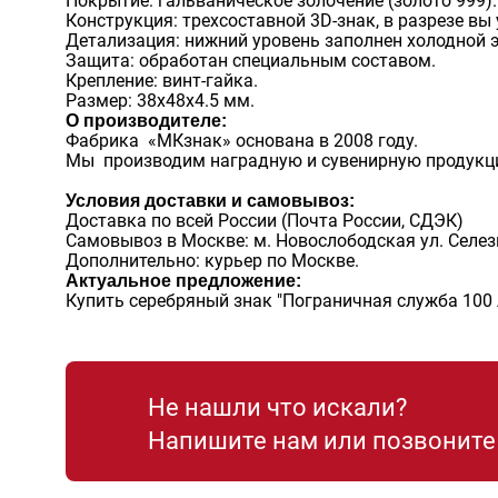
Покрытие: гальваническое золочение (золото 999).
Конструкция: трехсоставной 3D-знак, в разрезе вы
Детализация: нижний уровень заполнен холодной 
Защита: обработан специальным составом.
Крепление: винт-гайка.
Размер: 38х48х4.5 мм.
О производителе:
Фабрика «МКзнак» основана в 2008 году.
Мы производим наградную и сувенирную продукц
Условия доставки и самовывоз:
Доставка по всей России (Почта России, СДЭК)
Самовывоз в Москве: м. Новослободская ул. Селез
Дополнительно: курьер по Москве.
Актуальное предложение:
Купить серебряный знак "Пограничная служба 100 л
Не нашли что искали?
Напишите нам или позвонит