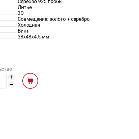
Серебро 925 пробы
Литье
3D
Совмещение: золото + серебро
Холодная
Винт
38х48х4.5 мм
ество