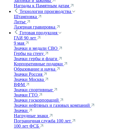
Запонки и зажимы
Награды к Памятным датам
Технологии производства
Штамповка
Литье
Лазерная гравировка
Готовая продукция
ГАИ 90 лет
9 мая
Значки и медали СВО
Гербы на стену
Значки гербы и флаги
Корпоративные подарки
Образование и наука
Значки Россия
Значки Москва
ВФМ
Значки спортивные
Значки ГТО
Значки госкорпораций
Значки нефтяных и газовых компаний
Значки
Нагрудные знаки
Пограничная служба 100 лет
100 лет ФСБ