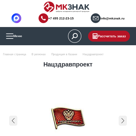
+7 495 212-23-15
info@mkznak.ru
Рассчитать заказ
Меню
Главная страница
В регионах
Продукция в Казани
Нацздравпроект
Нацздравпроект