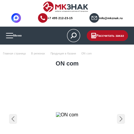
+7 495 212-23-15
info@mkznak.ru
Рассчитать заказ
Меню
Главная страница
В регионах
Продукция в Казани
ON com
ON com