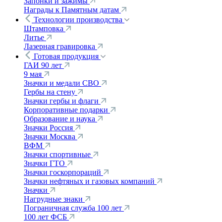
Запонки и зажимы
Награды к Памятным датам
Технологии производства
Штамповка
Литье
Лазерная гравировка
Готовая продукция
ГАИ 90 лет
9 мая
Значки и медали СВО
Гербы на стену
Значки гербы и флаги
Корпоративные подарки
Образование и наука
Значки Россия
Значки Москва
ВФМ
Значки спортивные
Значки ГТО
Значки госкорпораций
Значки нефтяных и газовых компаний
Значки
Нагрудные знаки
Пограничная служба 100 лет
100 лет ФСБ