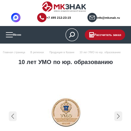
+7 495 212-23-15
info@mkznak.ru
Рассчитать заказ
Меню
Главная страница
В регионах
Продукция в Казани
10 лет УМО по юр. образованию
10 лет УМО по юр. образованию