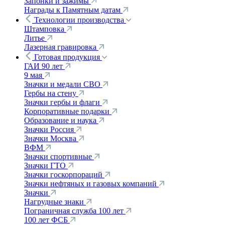
Запонки и зажимы
Награды к Памятным датам
Технологии производства
Штамповка
Литье
Лазерная гравировка
Готовая продукция
ГАИ 90 лет
9 мая
Значки и медали СВО
Гербы на стену
Значки гербы и флаги
Корпоративные подарки
Образование и наука
Значки Россия
Значки Москва
ВФМ
Значки спортивные
Значки ГТО
Значки госкорпораций
Значки нефтяных и газовых компаний
Значки
Нагрудные знаки
Пограничная служба 100 лет
100 лет ФСБ