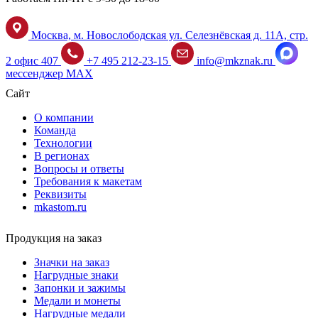
Москва, м. Новослободская ул. Селезнёвская д. 11А, стр.
2 офис 407
+7 495 212-23-15
info@mkznak.ru
мессенджер MAX
Сайт
О компании
Команда
Технологии
В регионах
Вопросы и ответы
Требования к макетам
Реквизиты
mkastom.ru
Продукция на заказ
Значки на заказ
Нагрудные знаки
Запонки и зажимы
Медали и монеты
Нагрудные медали