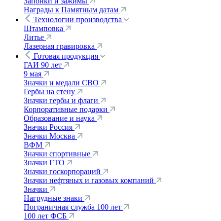
Запонки и зажимы
Награды к Памятным датам
Технологии производства
Штамповка
Литье
Лазерная гравировка
Готовая продукция
ГАИ 90 лет
9 мая
Значки и медали СВО
Гербы на стену
Значки гербы и флаги
Корпоративные подарки
Образование и наука
Значки Россия
Значки Москва
ВФМ
Значки спортивные
Значки ГТО
Значки госкорпораций
Значки нефтяных и газовых компаний
Значки
Нагрудные знаки
Пограничная служба 100 лет
100 лет ФСБ