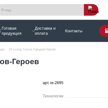
Готовая
Доставка и
Контакты
продукция
оплата
оде
18 съезд Союза Городов-Героев
дов-Героев
арт. re-2695
Технологии