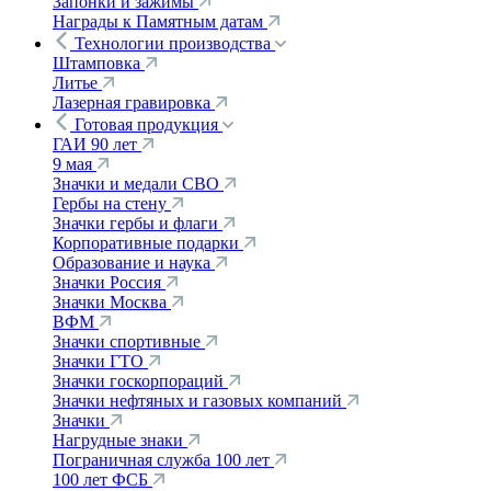
Запонки и зажимы
Награды к Памятным датам
Технологии производства
Штамповка
Литье
Лазерная гравировка
Готовая продукция
ГАИ 90 лет
9 мая
Значки и медали СВО
Гербы на стену
Значки гербы и флаги
Корпоративные подарки
Образование и наука
Значки Россия
Значки Москва
ВФМ
Значки спортивные
Значки ГТО
Значки госкорпораций
Значки нефтяных и газовых компаний
Значки
Нагрудные знаки
Пограничная служба 100 лет
100 лет ФСБ