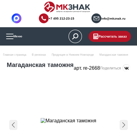
+7 495 212-23-15
info@mkznak.ru
Рассчитать заказ
Меню
Главная страница
В регионах
Продукция в Нижнем Новгороде
Магаданская таможня
Магаданская таможня
арт. re-2668
Поделиться